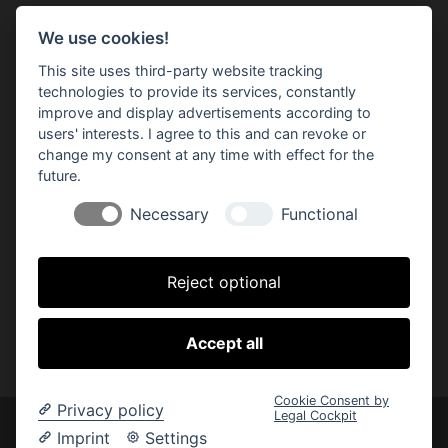
Turnverein Trappenkamp e.V.
We use cookies!
Segeberger Straße 1
This site uses third-party website tracking
24610 Trappenkamp
technologies to provide its services, constantly
improve and display advertisements according to
users' interests. I agree to this and can revoke or
change my consent at any time with effect for the
future.
Rechtliches
Necessary
Functional
Impressum
Datenschutzerklärung
Links
Reject optional
Downloads
Accept all
Cookie Consent by
Privacy policy
Legal Cockpit
Imprint
Settings