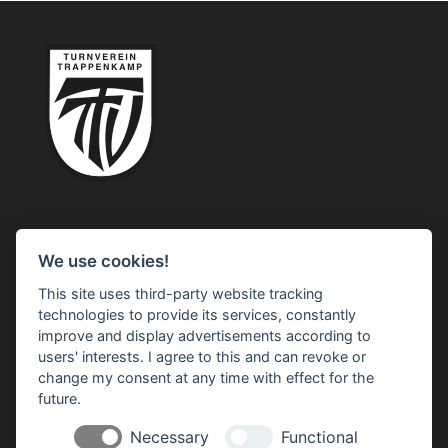
Turnverein Trappenkamp e.V.
We use cookies!
Segeberger Straße 1
This site uses third-party website tracking
24610 Trappenkamp
technologies to provide its services, constantly
improve and display advertisements according to
users' interests. I agree to this and can revoke or
change my consent at any time with effect for the
future.
Rechtliches
Necessary
Functional
Impressum